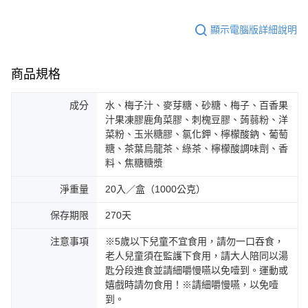
顯示電腦版詳細說明
商品規格
成分
水、梅子汁、麥芽糖、砂糖、梅子、百香果
汁果凍膠鹿角菜膠、刺槐豆膠、蒟蒻粉、洋
菜粉、玉米糖膠、氯化鉀、檸檬酸鈉、葡萄
糖、茶葉烏龍茶、綠茶、檸檬酸調味劑、香
料、焦糖糖漿
淨重量
20入／盒（1000公克）
保存期限
270天
注意事項
※5歲以下兒童不宜食用，請勿一口吞食，
老人兒童須在監護下食用，請大人陪同以湯
匙分段進食並請細嚼慢嚥以免噎到。運動或
嬉戲時請勿食用！※請細嚼慢嚥，以免噎
到。