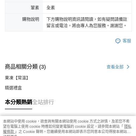
葷素
全素
購物說明
下方購物說明資訊請閱讀，如有疑問請備註
留言或電洽，將由專人為您服務。謝謝您。
客服
商品相關分類 (3)
查看全部
果凍【常溫】
精選禮盒
本分類熱銷
全站排行
本網站中使用 cookie，欲查詢有關本網站使用 cookie 方式之詳情，及若您不希
熱門標籤
望在電腦上使用 cookie 時應如何變更電腦的 cookie 設定，請參閱本網站「
隱私
權條款
」之 Cookie 聲明。您繼續使用本網站即表示您同意本公司得按本網站使