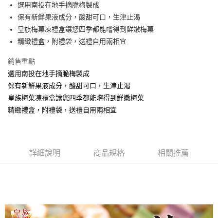
街口支付
選用南投在地手摘脆梅製成
保有新鮮果液成分，酸甜可口，生津止渴
悠遊付
皇族梅菓凍禮盒讓您四季都能嚐得到鮮嫩梅菓
ATM付款
精緻禮盒，附禮袋，送禮自用兩相宜
銷售重點
運送方式
選用南投在地手摘脆梅製成
宅配
保有新鮮果液成分，酸甜可口，生津止渴
每筆NT$150，滿NT$1,800(含以上)免運費
皇族梅菓凍禮盒讓您四季都能嚐得到鮮嫩梅菓
精緻禮盒，附禮袋，送禮自用兩相宜
詳細說明
商品規格
相關推薦